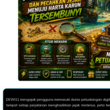
DEWI11 mengajak pengguna memasuki dunia petualangan digita
tempat setiap perjalanan menghadirkan jejak misterius, peta te