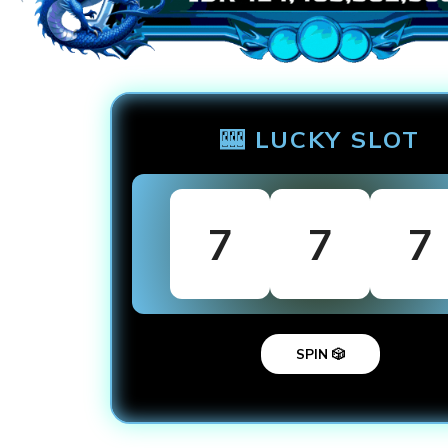
🎰 LUCKY SLOT
7
7
7
SPIN 🎲