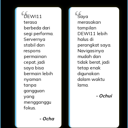
DEWI11
Saya
terasa
merasakan
berbeda dari
tampilan
segi performa.
DEWI11 lebih
Servernya
halus di
stabil dan
perangkat saya.
respons
Navigasinya
permainan
mudah dan
cepat, jadi
tidak berat, jadi
saya bisa
tetap enak
bermain lebih
digunakan
nyaman
dalam waktu
tanpa
lama.
gangguan
- Ochui
yang
mengganggu
fokus.
- Ocha